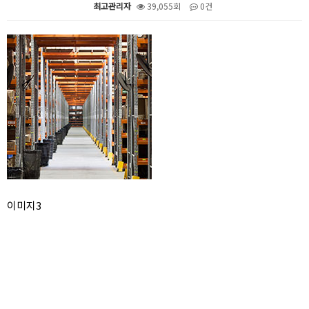
최고관리자
39,055회
0건
본문
이미지3