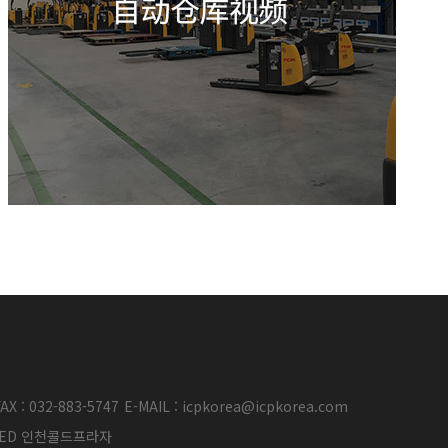
AX : 032-883-5747
E-MAIL : icpkorea@icpkorea.com
ERVED 인천콜드프라자