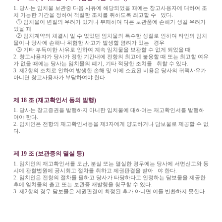
1. 당사는 임치물 보관중 다음 사유에 해당되었을 때에는 창고사용자에 대하여 조
치 가능한 기간을 정하여 적절한 조치를 취하도록 최고할 수 있다.
① 임치물이 변질의 우려가 있거나 부패하여 다른 보관품에 손해가 생길 우려가
있을 때
② 임치계약의 체결시 알 수 없었던 임치물의 특수한 성질로 인하여 타인의 임치
물이나 당사에 손해나 위험한 사고가 발생할 염려가 있는 경우
③ 기타 부득이한 사유로 인하여 계속 임치물을 보관할 수 없게 되었을 때
2. 창고사용자가 당사가 정한 기간내에 전항의 최고에 불응할 때 또는 최고할 여유
가 없을 때에는 당사는 임치물의 폐기, 기타 적당한 조치를 취할 수 있다.
3. 제2항의 조치로 인하여 발생한 손해 및 이에 소요된 비용은 당사의 귀책사유가
아니면 창고사용자가 부담하여야 한다.
제 18 조 (재고확인서 등의 발행)
1. 당사는 창고증권을 발행하지 아니한 임치물에 대하여는 재고확인서를 발행하
여야 한다.
2. 임치인은 전항의 재고확인서등을 제3자에게 양도하거나 담보물로 제공할 수 없
다.
제 19 조 (보관증의 멸실 등)
1. 임치인의 재고확인서를 도난, 분실 또는 멸실한 경우에는 당사에 서면신고와 동
시에 관할법원에 공시최고 절차를 취하고 제권판결을 받아 야 한다.
2. 임치인은 전항의 절차를 필하고 당사가 타당하다고 인정하는 담보물을 제공한
후에 임치물의 출고 또는 보관증 재발행을 청구할 수 있다.
3. 제2항의 경우 담보물은 제권판결이 확정된 후가 아니면 이를 반환하지 못한다.