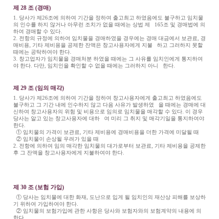
제 28 조 (경매)
1. 당사가 제26조에 의하여 기간을 정하여 출고최고 하였음에도 불구하고 임치물
의 인수를 하지 않거나 아무런 조치가 없을 때에는 상법 제 165조 및 경매법에 의
하여 경매할 수 있다.
2. 전항의 규정에 의하여 임치물을 경매하였을 경우에는 경매 대금에서 보관료, 경
매비용, 기타 제비용을 공제한 잔액은 창고사용자에게 지불 하고 그러하지 못할
때에는 공탁하여야 한다.
3. 창고업자가 임치물을 경매처분 하였을 때에는 그 사유를 임치인에게 통지하여
야 한다. 다만, 임치인을 확인할 수 없을 때에는 그러하지 아니 한다.
제 29 조 (임의 매각)
1. 당사가 제26조에 의하여 기간을 정하여 창고사용자에게 출고최고 하였음에도
불구하고 그 기간 내에 인수하지 않고 다음 사유가 발생하였 을 때에는 경매에 대
신하여 창고사용자의 위험 및 비용으로 임의로 임치물을 매각할 수 있다. 이 경우
당사는 알고 있는 창고사용자에 대하 여 미리 그 취지 및 매각기일을 통지하여야
한다.
① 임치물의 가격이 보관료, 기타 제비용에 경매비용을 더한 가격에 미달될 때
② 임치물이 손상될 우려가 있을 때
2. 전항에 의하여 임의 매각한 임치물의 대가로부터 보관료, 기타 제비용을 공제한
후 그 잔액을 창고사용자에게 지불하여야 한다.
제 30 조 (보험 가입)
① 당사는 임치물에 대한 화재, 도난으로 입게 될 임치인의 재산상 피해를 보상하
기 위하여 가입하여야 한다.
② 임치물의 보험가입에 관한 사항은 당사와 보험자와의 보험계약의 내용에 의
한다.