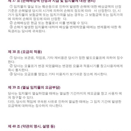
제 37 조 (손해배상액 산정과 지급 및 임치물에 대한 권리)
① 임치물의 멸실 또는 훼손등으로 인하여 발생한 손해에 대한 배상금액의 산정
기준은 손해발생 당시의 시가에 의하여 손해의 정도에 따라 서 산정한다. 단, 시
가가 임치물의 보험금액 또는 임치가격을 넘는 경우는 그 보험금액 또는 임치가격
에 의하여 손해의 정도에 따라 산정한 다.
② 손해배상은 현금 또는 현물로서 이를 변제할 수 있다.
③ 손해가 발생한 임치물에 대하여 배상을 변제하였을 때에는 변제품에 대한 취
득권리는 당사에 귀속된다.
제 38 조 (요금의 적용)
① 당사는 보관료, 작업료, 기타 제비용은 당사가 정한 별도요율표에 의하여 징수
한다.
② 당사는 요율표가 변경 되었을때는 변경된 요율과 적용시기를 창고사용자에게
즉시 통지한다.
③ 당사는 요금표를 영업소 기타 이용자가 보기쉬운 장소에 게시한다.
제 39 조 (멸실 임치물의 요금부담)
당사는 임치물이 멸실하였을 때에는 멸실한 기간까지의 제요금을 창고 사용자 에
게 청구할 수 있다.
다만, 당사의 책임에 귀속된 사유로 인하여 멸실한 때에는 그 임치 기간에 발생한
요금액에 대하여는 징수하지 아니한다.
제 40 조 (약관의 명시, 설명 등)