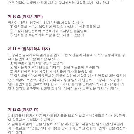
으로 인하여 발생한 손해에 대하여 당사에서는 책임을 지지 아니한다.
제 10 조 (임치의 제한)
당사는 다음의 경우에는 임치청약을 거절할 수 있다.
① 임치물의 선도가 불량하여 변질 및 손상하기 쉬운 물품일 때
② 포장이 불완전하여 보관하기에 부적당한 물품일 때
③ 임치물을 보관하기에 적합한 창고시설이 없을 때
제 11 조 (임치계약의 해지)
1. 당사는 임치계약후 임치물을 입고 또는 보관증에 다음의 사유가 발생하였을 경
우에는 임치계 약을 해지할 수 있다.
① 제10조 각호의 1에 해당 되었을 때
② 임치물의 가격이 보관료 기타 제비용을 지급함에 부족할 때
③ 임치인이 정당한 이유없이 임치물의 검사에 불응할 때
④ 임치계약기간이 만료된때 2. 전항에 의하여 계약을 해지하였을 때에는 임치인
은 지체없이 보관료, 작업비, 기타 제비용을 당사에 납입하 고 당사가 지정한 기
일내에 임치물을 인수하여야 한다. 3. 제1항에 의한 임치계약 해지 및 제2항에 의
한 지정기간 경과후에 발생한 손해에 대하여 당사 는 책임을 지지 아니한다.
제 12 조 (임치기간)
1. 임치물의 임치기간은 당사에 임치물을 입고한 날로부터 3개월로 한다. 단, 특약
이 있을때는 그러하지 아니한다.
2. 임치물의 임치기간을 연장하고자 할 때에는 창고사용자는 임치기간 만료일까
지의 보관료, 작 업료, 기타 제비용을 당사에 지급하고 전항의 임치기간을 갱신하
여야 한다.