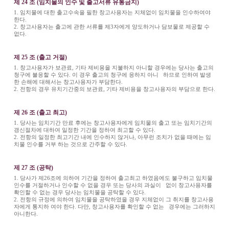
제 24 조 (임치물의 인수 및 출고서류 유통금지)
1. 임치물에 대한 출고수속을 필한 창고사용자는 지체없이 임치물을 인수하여야
한다.
2. 창고사용자는 출고에 관한 서류를 제3자에게 양도하거나 담보물로 제공할 수
없다.
제 25 조 (출고 거절)
1. 창고사용자가 보관료, 기타 제비용을 지불하지 아니할 경우에는 당사는 출고의
청구에 불응할 수 있다. 이 경우 출고의 청구에 응하지 아니 하므로 인하여 발생
한 손해에 대해서는 창고사용자가 부담한다.
2. 전항의 경우 유치기간중의 보관료, 기타 제비용을 창고사용자의 부담으로 한다.
제 26 조 (출고 최고)
1. 당사는 임치기간 만료 후에는 창고사용자에게 임치물의 출고 또는 임치기간의
갱신절차에 대하여 일정한 기간을 정하여 최고할 수 있다.
2. 전항의 일정한 최고기간 내에 인수하지 않거나, 아무런 조치가 없을 때에는 임
치물 인수를 거부 하는 것으로 간주할 수 있다.
제 27 조 (공탁)
1. 당사가 제26조에 의하여 기간을 정하여 출고최고 하였음에도 불구하고 임치물
인수를 거절하거나 인수할 수 없을 경우 또는 당사의 과실이 없이 창고사용자를
확인할 수 없는 경우 당사는 임치물을 공탁할 수 있다.
2. 전항의 규정에 의하여 임치물을 공탁하였을 경우 지체없이 그 취지를 창고사용
자에게 통지하 여야 한다. 다만, 창고사용자를 확인할 수 없는 경우에는 그러하지
아니한다.