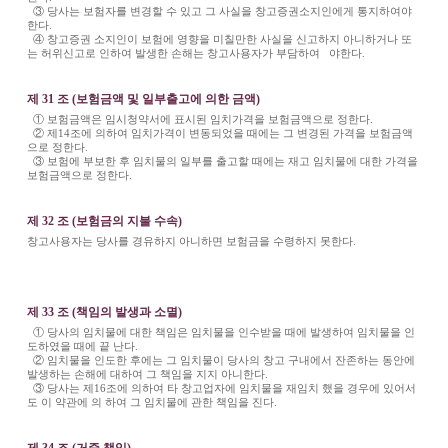
③ 당사는 보험자를 변경할 수 있고 그 사실을 창고증권소지인에게 통지하여야
한다.
④ 창고증권 소지인이 보험에 영향을 미칠만한 사실을 신고하지 아니하거나 또
는 허위신고로 인하여 발생한 손해는 창고사용자가 부담하여 야한다.
제 31 조 (보험금액 및 일부출고에 의한 금액)
① 보험금액은 임시청약서에 표시된 임치가격을 보험금액으로 정한다.
② 제14조에 의하여 임치가격이 변동되었을 때에는 그 변경된 가격을 보험금액
으로 정한다.
③ 보험에 부보한 후 임치물의 일부를 출고할 때에는 재고 임치물에 대한 가격을
보험금액으로 정한다.
제 32 조 (보험금의 지불 수속)
창고사용자는 당사를 경유하지 아니하면 보험금을 수령하지 못한다.
제 33 조 (책임의 발생과 소멸)
① 당사의 임치물에 대한 책임은 임치물을 인수받을 때에 발생하여 임치물을 인
도하였을 때에 끝 난다.
② 임치물을 인도한 후에는 그 임치물이 당사의 창고 구내에서 잔존하는 동안에
발생하는 손해에 대하여 그 책임을 지지 아니한다.
③ 당사는 제16조에 의하여 타 창고업자에 임치물을 재임치 했을 경우에 있어서
도 이 약관에 의 하여 그 임치물에 관한 책임을 진다.
제 34 조 (거증 책임)