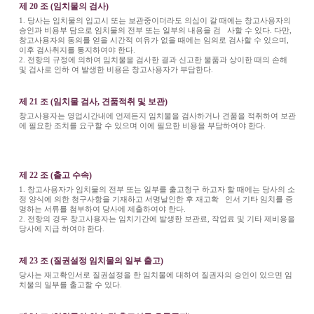
제 20 조 (임치물의 검사)
1. 당사는 임치물의 입고시 또는 보관중이더라도 의심이 갈 때에는 창고사용자의
승인과 비용부 담으로 임치물의 전부 또는 일부의 내용을 검 사할 수 있다. 다만,
창고사용자의 동의를 얻을 시간적 여유가 없을 때에는 임의로 검사할 수 있으며,
이후 검사취지를 통지하여야 한다.
2. 전항의 규정에 의하여 임치물을 검사한 결과 신고한 물품과 상이한 때의 손해
및 검사로 인하 여 발생한 비용은 창고사용자가 부담한다.
제 21 조 (임치물 검사, 견품적취 및 보관)
창고사용자는 영업시간내에 언제든지 임치물을 검사하거나 견품을 적취하여 보관
에 필요한 조치를 요구할 수 있으며 이에 필요한 비용을 부담하여야 한다.
제 22 조 (출고 수속)
1. 창고사용자가 임치물의 전부 또는 일부를 출고청구 하고자 할 때에는 당사의 소
정 양식에 의한 청구사항을 기재하고 서명날인한 후 재고확 인서 기타 임치를 증
명하는 서류를 첨부하여 당사에 제출하여야 한다.
2. 전항의 경우 창고사용자는 임치기간에 발생한 보관료, 작업료 및 기타 제비용을
당사에 지급 하여야 한다.
제 23 조 (질권설정 임치물의 일부 출고)
당사는 재고확인서로 질권설정을 한 임치물에 대하여 질권자의 승인이 있으면 임
치물의 일부를 출고할 수 있다.