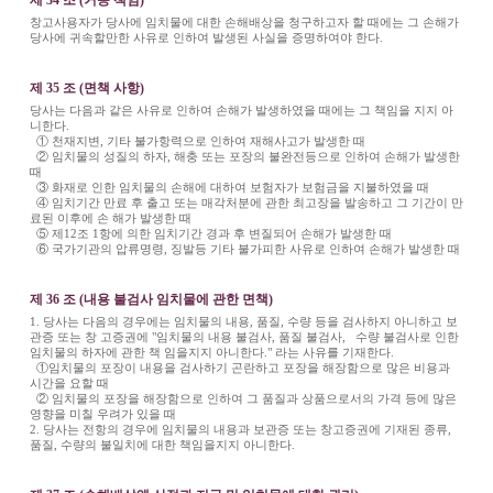
창고사용자가 당사에 임치물에 대한 손해배상을 청구하고자 할 때에는 그 손해가
당사에 귀속할만한 사유로 인하여 발생된 사실을 증명하여야 한다.
제 35 조 (면책 사항)
당사는 다음과 같은 사유로 인하여 손해가 발생하였을 때에는 그 책임을 지지 아
니한다.
① 천재지변, 기타 불가항력으로 인하여 재해사고가 발생한 때
② 임치물의 성질의 하자, 해충 또는 포장의 불완전등으로 인하여 손해가 발생한
때
③ 화재로 인한 임치물의 손해에 대하여 보험자가 보험금을 지불하였을 때
④ 임치기간 만료 후 출고 또는 매각처분에 관한 최고장을 발송하고 그 기간이 만
료된 이후에 손 해가 발생한 때
⑤ 제12조 1항에 의한 임치기간 경과 후 변질되어 손해가 발생한 때
⑥ 국가기관의 압류명령, 징발등 기타 불가피한 사유로 인하여 손해가 발생한 때
제 36 조 (내용 불검사 임치물에 관한 면책)
1. 당사는 다음의 경우에는 임치물의 내용, 품질, 수량 등을 검사하지 아니하고 보
관증 또는 창 고증권에 "임치물의 내용 불검사, 품질 불검사, 수량 불검사로 인한
임치물의 하자에 관한 책 임을지지 아니한다." 라는 사유를 기재한다.
①임치물의 포장이 내용을 검사하기 곤란하고 포장을 해장함으로 많은 비용과
시간을 요할 때
② 임치물의 포장을 해장함으로 인하여 그 품질과 상품으로서의 가격 등에 많은
영향을 미칠 우려가 있을 때
2. 당사는 전항의 경우에 임치물의 내용과 보관증 또는 창고증권에 기재된 종류,
품질, 수량의 불일치에 대한 책임을지지 아니한다.