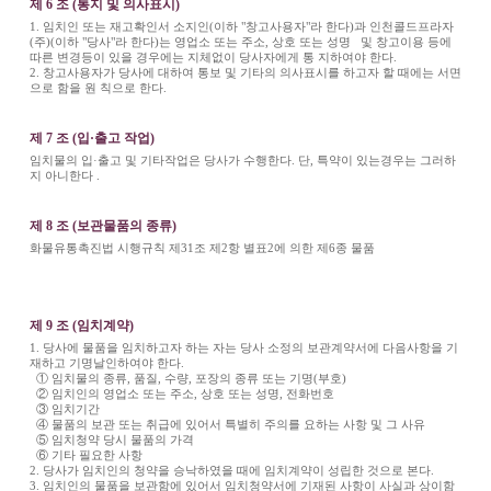
제 6 조 (통지 및 의사표시)
1. 임치인 또는 재고확인서 소지인(이하 "창고사용자"라 한다)과 인천콜드프라자
(주)(이하 "당사"라 한다)는 영업소 또는 주소, 상호 또는 성명 및 창고이용 등에
따른 변경등이 있을 경우에는 지체없이 당사자에게 통 지하여야 한다.
2. 창고사용자가 당사에 대하여 통보 및 기타의 의사표시를 하고자 할 때에는 서면
으로 함을 원 칙으로 한다.
제 7 조 (입·출고 작업)
임치물의 입·출고 및 기타작업은 당사가 수행한다. 단, 특약이 있는경우는 그러하
지 아니한다 .
제 8 조 (보관물품의 종류)
화물유통촉진법 시행규칙 제31조 제2항 별표2에 의한 제6종 물품
제 9 조 (임치계약)
1. 당사에 물품을 임치하고자 하는 자는 당사 소정의 보관계약서에 다음사항을 기
재하고 기명날인하여야 한다.
① 임치물의 종류, 품질, 수량, 포장의 종류 또는 기명(부호)
② 임치인의 영업소 또는 주소, 상호 또는 성명, 전화번호
③ 임치기간
④ 물품의 보관 또는 취급에 있어서 특별히 주의를 요하는 사항 및 그 사유
⑤ 임치청약 당시 물품의 가격
⑥ 기타 필요한 사항
2. 당사가 임치인의 청약을 승낙하였을 때에 임치계약이 성립한 것으로 본다.
3. 임치인의 물품을 보관함에 있어서 임치청약서에 기재된 사항이 사실과 상이함